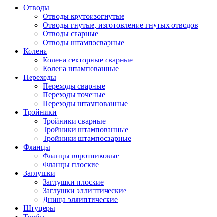
Отводы
Отводы крутоизогнутые
Отводы гнутые, изготовление гнутых отводов
Отводы сварные
Отводы штампосварные
Колена
Колена секторные сварные
Колена штампованные
Переходы
Переходы сварные
Переходы точеные
Переходы штампованные
Тройники
Тройники сварные
Тройники штампованные
Тройники штампосварные
Фланцы
Фланцы воротниковые
Фланцы плоские
Заглушки
Заглушки плоские
Заглушки эллиптические
Днища эллиптические
Штуцеры
Трубы