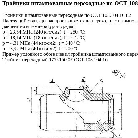
Тройники штампованные переходные по ОСТ 108.
Тройники штампованные переходные по ОСТ 108.104.16-82
Настоящий стандарт распространяется на переходные штампов
давлением и температурой среды:
р = 23,54 МПа (240 кгс/см2), t = 250 °С;
р = 18,14 МПа (185 кгс/см2), t = 215 °С;
р = 4,31 МПа (44 кгс/см2), t = 340 °С;
р = 3,92 МПа (40 кгс/см2), t = 200 °С.
Пример условного обозначения тройника штампованного перех
Тройник переходный 175×150 07 ОСТ 108.104.16.