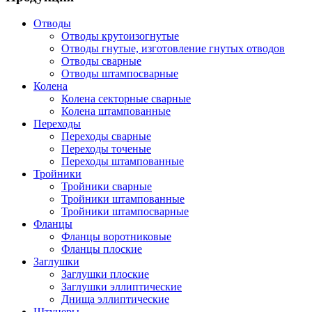
Отводы
Отводы крутоизогнутые
Отводы гнутые, изготовление гнутых отводов
Отводы сварные
Отводы штампосварные
Колена
Колена секторные сварные
Колена штампованные
Переходы
Переходы сварные
Переходы точеные
Переходы штампованные
Тройники
Тройники сварные
Тройники штампованные
Тройники штампосварные
Фланцы
Фланцы воротниковые
Фланцы плоские
Заглушки
Заглушки плоские
Заглушки эллиптические
Днища эллиптические
Штуцеры