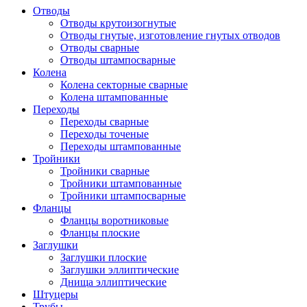
Отводы
Отводы крутоизогнутые
Отводы гнутые, изготовление гнутых отводов
Отводы сварные
Отводы штампосварные
Колена
Колена секторные сварные
Колена штампованные
Переходы
Переходы сварные
Переходы точеные
Переходы штампованные
Тройники
Тройники сварные
Тройники штампованные
Тройники штампосварные
Фланцы
Фланцы воротниковые
Фланцы плоские
Заглушки
Заглушки плоские
Заглушки эллиптические
Днища эллиптические
Штуцеры
Трубы