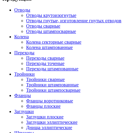
Отводы
Отводы крутоизогнутые
Отводы гнутые, изготовление гнутых отводов
Отводы сварные
Отводы штампосварные
Колена
Колена секторные сварные
Колена штампованные
Переходы
Переходы сварные
Переходы точеные
Переходы штампованные
Тройники
Тройники сварные
Тройники штампованные
Тройники штампосварные
Фланцы
Фланцы воротниковые
Фланцы плоские
Заглушки
Заглушки плоские
Заглушки эллиптические
Днища эллиптические
Штуцеры