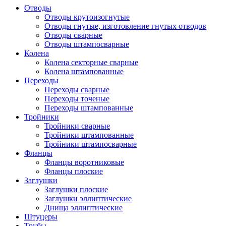
Отводы
Отводы крутоизогнутые
Отводы гнутые, изготовление гнутых отводов
Отводы сварные
Отводы штампосварные
Колена
Колена секторные сварные
Колена штампованные
Переходы
Переходы сварные
Переходы точеные
Переходы штампованные
Тройники
Тройники сварные
Тройники штампованные
Тройники штампосварные
Фланцы
Фланцы воротниковые
Фланцы плоские
Заглушки
Заглушки плоские
Заглушки эллиптические
Днища эллиптические
Штуцеры
Трубы