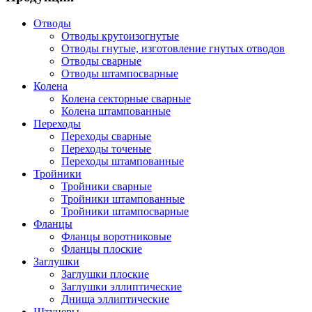
Отводы
Отводы крутоизогнутые
Отводы гнутые, изготовление гнутых отводов
Отводы сварные
Отводы штампосварные
Колена
Колена секторные сварные
Колена штампованные
Переходы
Переходы сварные
Переходы точеные
Переходы штампованные
Тройники
Тройники сварные
Тройники штампованные
Тройники штампосварные
Фланцы
Фланцы воротниковые
Фланцы плоские
Заглушки
Заглушки плоские
Заглушки эллиптические
Днища эллиптические
Штуцеры