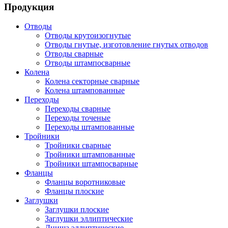
Продукция
Отводы
Отводы крутоизогнутые
Отводы гнутые, изготовление гнутых отводов
Отводы сварные
Отводы штампосварные
Колена
Колена секторные сварные
Колена штампованные
Переходы
Переходы сварные
Переходы точеные
Переходы штампованные
Тройники
Тройники сварные
Тройники штампованные
Тройники штампосварные
Фланцы
Фланцы воротниковые
Фланцы плоские
Заглушки
Заглушки плоские
Заглушки эллиптические
Днища эллиптические