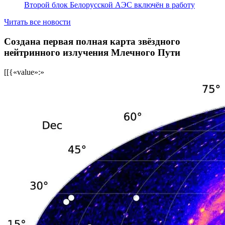
Второй блок Белорусской АЭС включён в работу
Читать все новости
Создана первая полная карта звёздного
нейтринного излучения Млечного Пути
[[{«value»:»