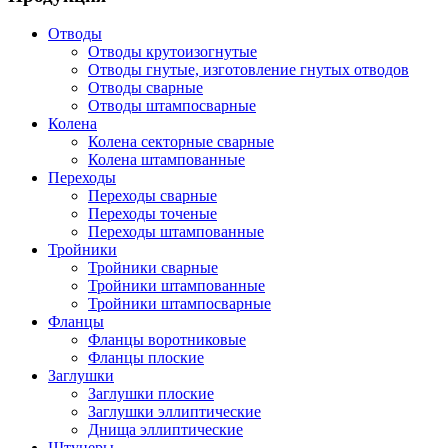
Отводы
Отводы крутоизогнутые
Отводы гнутые, изготовление гнутых отводов
Отводы сварные
Отводы штампосварные
Колена
Колена секторные сварные
Колена штампованные
Переходы
Переходы сварные
Переходы точеные
Переходы штампованные
Тройники
Тройники сварные
Тройники штампованные
Тройники штампосварные
Фланцы
Фланцы воротниковые
Фланцы плоские
Заглушки
Заглушки плоские
Заглушки эллиптические
Днища эллиптические
Штуцеры