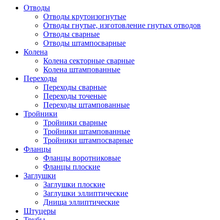
Отводы
Отводы крутоизогнутые
Отводы гнутые, изготовление гнутых отводов
Отводы сварные
Отводы штампосварные
Колена
Колена секторные сварные
Колена штампованные
Переходы
Переходы сварные
Переходы точеные
Переходы штампованные
Тройники
Тройники сварные
Тройники штампованные
Тройники штампосварные
Фланцы
Фланцы воротниковые
Фланцы плоские
Заглушки
Заглушки плоские
Заглушки эллиптические
Днища эллиптические
Штуцеры
Трубы