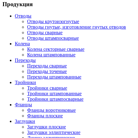
Продукция
Отводы
Отводы крутоизогнутые
Отводы гнутые, изготовление гнутых отводов
Отводы сварные
Отводы штампосварные
Колена
Колена секторные сварные
Колена штампованные
Переходы
Переходы сварные
Переходы точеные
Переходы штампованные
Тройники
Тройники сварные
Тройники штампованные
Тройники штампосварные
Фланцы
Фланцы воротниковые
Фланцы плоские
Заглушки
Заглушки плоские
Заглушки эллиптические
Днища эллиптические