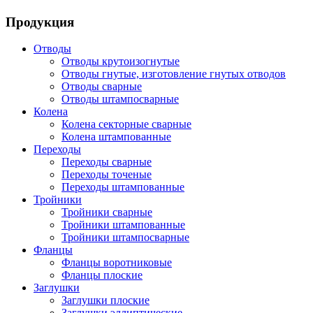
Продукция
Отводы
Отводы крутоизогнутые
Отводы гнутые, изготовление гнутых отводов
Отводы сварные
Отводы штампосварные
Колена
Колена секторные сварные
Колена штампованные
Переходы
Переходы сварные
Переходы точеные
Переходы штампованные
Тройники
Тройники сварные
Тройники штампованные
Тройники штампосварные
Фланцы
Фланцы воротниковые
Фланцы плоские
Заглушки
Заглушки плоские
Заглушки эллиптические