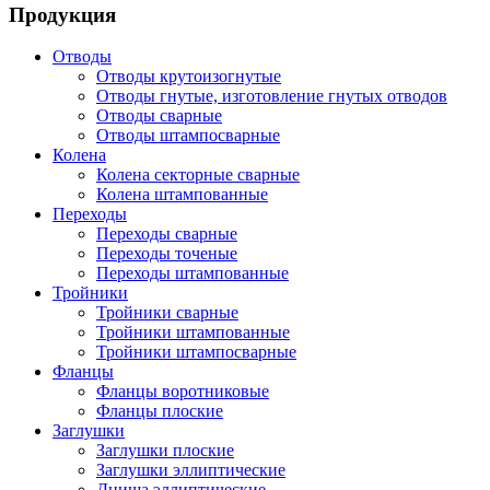
Продукция
Отводы
Отводы крутоизогнутые
Отводы гнутые, изготовление гнутых отводов
Отводы сварные
Отводы штампосварные
Колена
Колена секторные сварные
Колена штампованные
Переходы
Переходы сварные
Переходы точеные
Переходы штампованные
Тройники
Тройники сварные
Тройники штампованные
Тройники штампосварные
Фланцы
Фланцы воротниковые
Фланцы плоские
Заглушки
Заглушки плоские
Заглушки эллиптические
Днища эллиптические