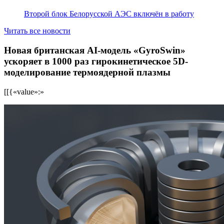
Второй блок Белорусской АЭС включён в работу
Читать все новости
Новая британская AI-модель «GyroSwin»
ускоряет в 1000 раз гирокинетическое 5D-
моделирование термоядерной плазмы
[[{«value»:»