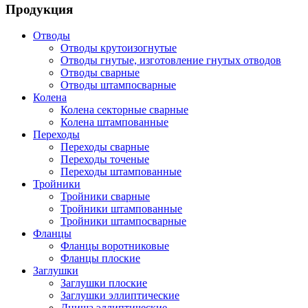
Продукция
Отводы
Отводы крутоизогнутые
Отводы гнутые, изготовление гнутых отводов
Отводы сварные
Отводы штампосварные
Колена
Колена секторные сварные
Колена штампованные
Переходы
Переходы сварные
Переходы точеные
Переходы штампованные
Тройники
Тройники сварные
Тройники штампованные
Тройники штампосварные
Фланцы
Фланцы воротниковые
Фланцы плоские
Заглушки
Заглушки плоские
Заглушки эллиптические
Днища эллиптические