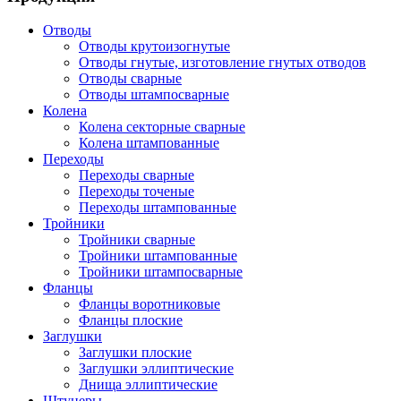
Отводы
Отводы крутоизогнутые
Отводы гнутые, изготовление гнутых отводов
Отводы сварные
Отводы штампосварные
Колена
Колена секторные сварные
Колена штампованные
Переходы
Переходы сварные
Переходы точеные
Переходы штампованные
Тройники
Тройники сварные
Тройники штампованные
Тройники штампосварные
Фланцы
Фланцы воротниковые
Фланцы плоские
Заглушки
Заглушки плоские
Заглушки эллиптические
Днища эллиптические
Штуцеры