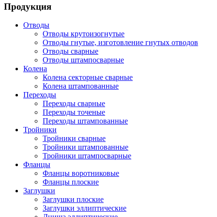
Продукция
Отводы
Отводы крутоизогнутые
Отводы гнутые, изготовление гнутых отводов
Отводы сварные
Отводы штампосварные
Колена
Колена секторные сварные
Колена штампованные
Переходы
Переходы сварные
Переходы точеные
Переходы штампованные
Тройники
Тройники сварные
Тройники штампованные
Тройники штампосварные
Фланцы
Фланцы воротниковые
Фланцы плоские
Заглушки
Заглушки плоские
Заглушки эллиптические
Днища эллиптические