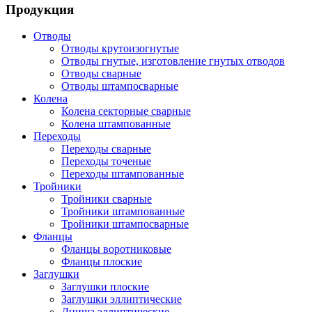
Продукция
Отводы
Отводы крутоизогнутые
Отводы гнутые, изготовление гнутых отводов
Отводы сварные
Отводы штампосварные
Колена
Колена секторные сварные
Колена штампованные
Переходы
Переходы сварные
Переходы точеные
Переходы штампованные
Тройники
Тройники сварные
Тройники штампованные
Тройники штампосварные
Фланцы
Фланцы воротниковые
Фланцы плоские
Заглушки
Заглушки плоские
Заглушки эллиптические
Днища эллиптические